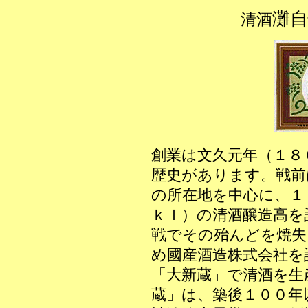
灘
清酒
創業は文久元年（１８
歴史があります。戦前
の所在地を中心に、１
ｋｌ）の清酒醸造高を
戦でその殆んどを焼失
め國産酒造株式会社を
「大新蔵」で清酒を生
蔵」は、築後１００年